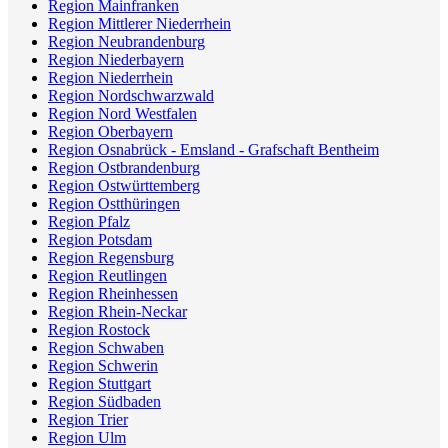
Region Mainfranken
Region Mittlerer Niederrhein
Region Neubrandenburg
Region Niederbayern
Region Niederrhein
Region Nordschwarzwald
Region Nord Westfalen
Region Oberbayern
Region Osnabrück - Emsland - Grafschaft Bentheim
Region Ostbrandenburg
Region Ostwürttemberg
Region Ostthüringen
Region Pfalz
Region Potsdam
Region Regensburg
Region Reutlingen
Region Rheinhessen
Region Rhein-Neckar
Region Rostock
Region Schwaben
Region Schwerin
Region Stuttgart
Region Südbaden
Region Trier
Region Ulm