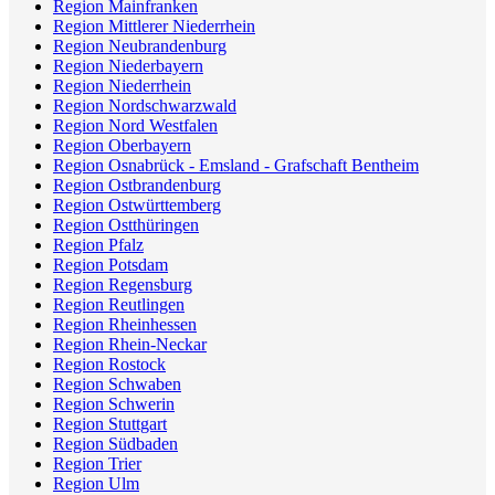
Region Mainfranken
Region Mittlerer Niederrhein
Region Neubrandenburg
Region Niederbayern
Region Niederrhein
Region Nordschwarzwald
Region Nord Westfalen
Region Oberbayern
Region Osnabrück - Emsland - Grafschaft Bentheim
Region Ostbrandenburg
Region Ostwürttemberg
Region Ostthüringen
Region Pfalz
Region Potsdam
Region Regensburg
Region Reutlingen
Region Rheinhessen
Region Rhein-Neckar
Region Rostock
Region Schwaben
Region Schwerin
Region Stuttgart
Region Südbaden
Region Trier
Region Ulm