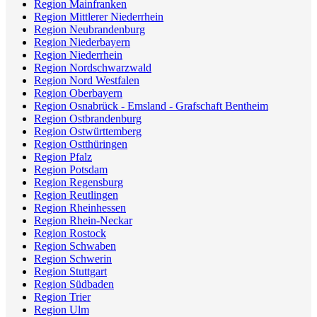
Region Mainfranken
Region Mittlerer Niederrhein
Region Neubrandenburg
Region Niederbayern
Region Niederrhein
Region Nordschwarzwald
Region Nord Westfalen
Region Oberbayern
Region Osnabrück - Emsland - Grafschaft Bentheim
Region Ostbrandenburg
Region Ostwürttemberg
Region Ostthüringen
Region Pfalz
Region Potsdam
Region Regensburg
Region Reutlingen
Region Rheinhessen
Region Rhein-Neckar
Region Rostock
Region Schwaben
Region Schwerin
Region Stuttgart
Region Südbaden
Region Trier
Region Ulm